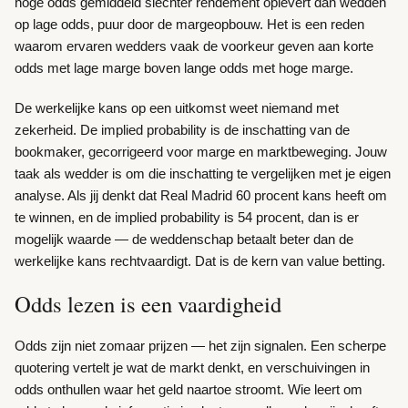
hoge odds gemiddeld slechter rendement oplevert dan wedden
op lage odds, puur door de margeopbouw. Het is een reden
waarom ervaren wedders vaak de voorkeur geven aan korte
odds met lage marge boven lange odds met hoge marge.
De werkelijke kans op een uitkomst weet niemand met
zekerheid. De implied probability is de inschatting van de
bookmaker, gecorrigeerd voor marge en marktbeweging. Jouw
taak als wedder is om die inschatting te vergelijken met je eigen
analyse. Als jij denkt dat Real Madrid 60 procent kans heeft om
te winnen, en de implied probability is 54 procent, dan is er
mogelijk waarde — de weddenschap betaalt beter dan de
werkelijke kans rechtvaardigt. Dat is de kern van value betting.
Odds lezen is een vaardigheid
Odds zijn niet zomaar prijzen — het zijn signalen. Een scherpe
quotering vertelt je wat de markt denkt, en verschuivingen in
odds onthullen waar het geld naartoe stroomt. Wie leert om