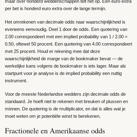
maar over honderd weddenschappen telt het op. Een euro extra
per bet is honderd euro extra over de lange termijn.
Het omrekenen van decimale odds naar waarschijnlijkheid is
eveneens eenvoudig. Deel 1 door de odds. Een quotering van
2.00 correspondeert met een implied probability van 1 / 2.00 =
0.50, oftewel 50 procent. Een quotering van 4.00 correspondeert
met 25 procent. Houd er rekening mee dat deze
waarschijnlijkheid de marge van de bookmaker bevat — de
werkelijke kans volgens de bookmaker is iets lager. Maar als
startpunt voor je analyse is de implied probability een nuttig
instrument.
Voor de meeste Nederlandse wedders zijn decimale odds de
standaard. Je hoeft niet te rekenen met breuken of plussen en
minnen. De quotering is de multiplicator, en dat is alles wat je
moet weten om je potentiële winst te berekenen.
Fractionele en Amerikaanse odds