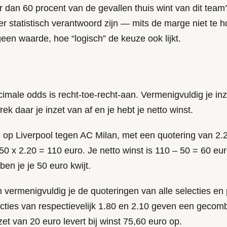
 dan 60 procent van de gevallen thuis wint van dit team?”
 statistisch verantwoord zijn — mits de marge niet te ho
geen waarde, hoe “logisch” de keuze ook lijkt.
imale odds is recht-toe-recht-aan. Vermenigvuldig je inz
Trek daar je inzet van af en je hebt je netto winst.
n op Liverpool tegen AC Milan, met een quotering van 2.2
50 x 2.20 = 110 euro. Je netto winst is 110 – 50 = 60 euro
 ben je je 50 euro kwijt.
ermenigvuldig je de quoteringen van alle selecties en 
cties van respectievelijk 1.80 en 2.10 geven een gecom
zet van 20 euro levert bij winst 75,60 euro op.