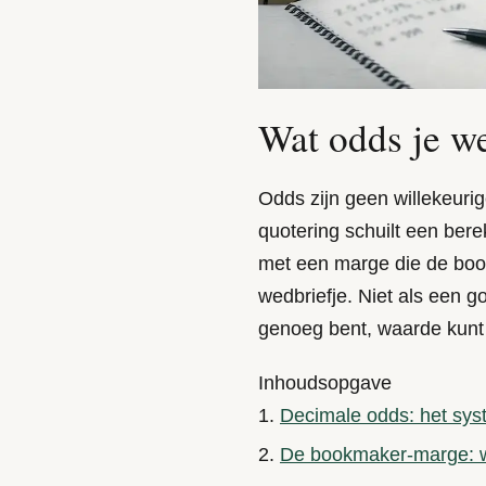
Wat odds je we
Odds zijn geen willekeurig
quotering schuilt een bere
met een marge die de book
wedbriefje. Niet als een g
genoeg bent, waarde kunt 
Inhoudsopgave
Decimale odds: het syst
De bookmaker-marge: w