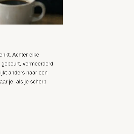
enkt. Achter elke
ts gebeurt, vermeerderd
ijkt anders naar een
ar je, als je scherp