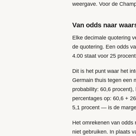
weergave. Voor de Champio
Van odds naar waars
Elke decimale quotering ve
de quotering. Een odds va
4.00 staat voor 25 procen
Dit is het punt waar het 
Germain thuis tegen een 
probability: 60,6 procent),
percentages op: 60,6 + 26
5,1 procent — is de marg
Het omrekenen van odds na
niet gebruiken. In plaats v