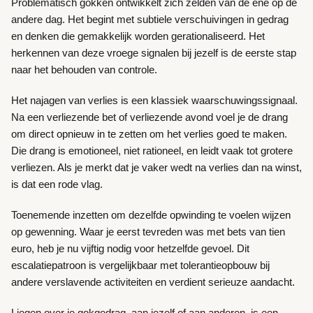
Problematisch gokken ontwikkelt zich zelden van de ene op de
andere dag. Het begint met subtiele verschuivingen in gedrag
en denken die gemakkelijk worden gerationaliseerd. Het
herkennen van deze vroege signalen bij jezelf is de eerste stap
naar het behouden van controle.
Het najagen van verlies is een klassiek waarschuwingssignaal.
Na een verliezende bet of verliezende avond voel je de drang
om direct opnieuw in te zetten om het verlies goed te maken.
Die drang is emotioneel, niet rationeel, en leidt vaak tot grotere
verliezen. Als je merkt dat je vaker wedt na verlies dan na winst,
is dat een rode vlag.
Toenemende inzetten om dezelfde opwinding te voelen wijzen
op gewenning. Waar je eerst tevreden was met bets van tien
euro, heb je nu vijftig nodig voor hetzelfde gevoel. Dit
escalatiepatroon is vergelijkbaar met tolerantieopbouw bij
andere verslavende activiteiten en verdient serieuze aandacht.
Liegen over je gokgedrag, aan jezelf of aan anderen, is een