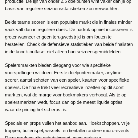
productie. De lijn van onder 2.5 doelpunten wint vaker dan je op
basis van reguliere seizoensstatistieken zou verwachten.
Beide teams scoren is een populaire markt die in finales minder
vaak valt dan in reguliere duels. De nadruk op niet incasseren is
groter wanneer er geen terugwedstrijd is om fouten te
herstellen. Check de defensieve statistieken van beide finalisten
in de knock-outfase, niet alleen hun seizoensgemiddelden.
Spelersmarkten bieden diepgang voor wie specifieke
voorspellingen wil doen. Eerste doelpuntenmaker, anytime
scorer, aantal schoten van een speler, kaarten voor specifieke
spelers. De finale trekt veel recreatieve inzetten op dit soort
markten, wat de marge voor bookmakers verhoogt. Als je op
spelersmarkten wedt, focus dan op de meest liquide opties
waar de pricing het scherpst is.
Specials en props vullen het aanbod aan. Hoekschoppen, vrije
trappen, buitenspel, wissels, en tientallen andere micro-events.
Deze markten zijn entertainment, geen serieuze